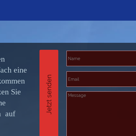
en
fach eine
r kommen
zen Sie
ne
h auf